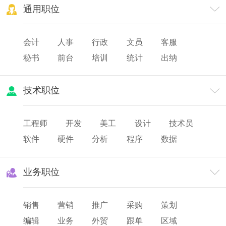
通用职位
会计
人事
行政
文员
客服
秘书
前台
培训
统计
出纳
审计
财务
薪酬
人力资源
技术职位
工程师
开发
美工
设计
技术员
软件
硬件
分析
程序
数据
网页
研发
业务职位
销售
营销
推广
采购
策划
编辑
业务
外贸
跟单
区域