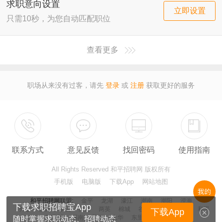
求职意向设置
立即设置
只需10秒，为您自动匹配职位
查看更多
职场从来没有过客，请先
登录
或
注册
获取更好的服务
联系方式
意见反馈
找回密码
使用指南
All Rights Reserved 和平招聘网 版权所有
手机版
电脑版
下载App
网站地图
和平招聘网
联盟:
金平
龙湖
濠江
潮南
潮阳
澄海
下载求职招聘宝App
外砂
胪岗
峡山
陈店
两英
棉城
谷饶
贵屿
铜盂
和平
下载App
司马浦
溪南
莲下
上华
东里
百科
哪里
随时掌握求职动态、招聘动态