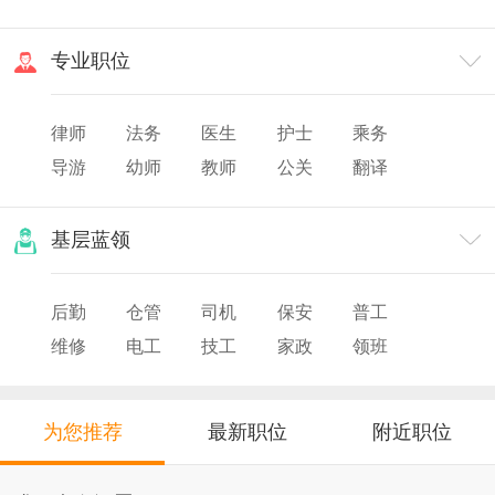
渠道
市场
专业职位
律师
法务
医生
护士
乘务
导游
幼师
教师
公关
翻译
美发
化妆
票务
基层蓝领
后勤
仓管
司机
保安
普工
维修
电工
技工
家政
领班
导购
店员
厨师
为您推荐
最新职位
附近职位